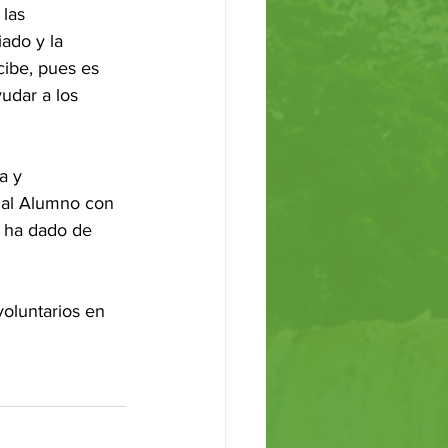
las 
ado y la 
cibe, pues es 
udar a los 
a y 
 al Alumno con 
 ha dado de 
oluntarios en 