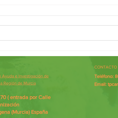
Diálogos de encuentro
PILDO
CONTACTO 
Ayuda e Investigación de
Teléfono: 
 la Región de Murcia
Email:
tpca
0 ( entrada por Calle
anización
gena (Murcia) España