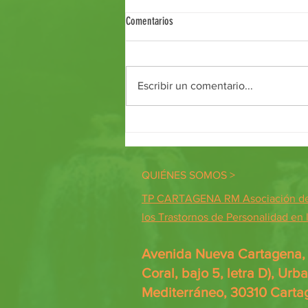
Comentarios
Taller Café y Debate
Escribir un comentario...
QUIÉNES SOMOS >
TP CARTAGENA RM Asociación de 
los Trastornos de Personalidad en
Avenida Nueva Cartagena, 7
Coral, bajo 5, letra D), Urb
Mediterráneo, 30310 Carta