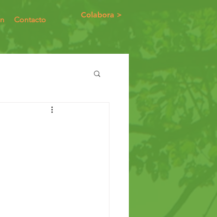
Colabora >
ón
Contacto