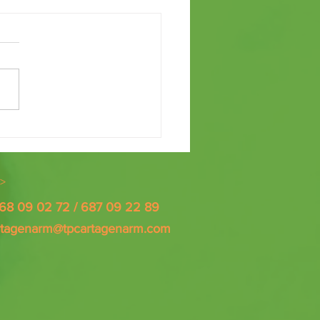
RA FORMATIVA DE VOLUNTARIADO
>
868 09 02 72 / 687 09 22 89
rtagenarm@tpcartagenarm.com