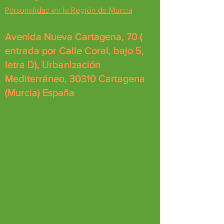
Personalidad en la Región de Murcia
Avenida Nueva Cartagena, 70 (
entrada por Calle Coral, bajo 5,
letra D), Urbanización
Mediterráneo, 30310 Cartagena
(Murcia) España