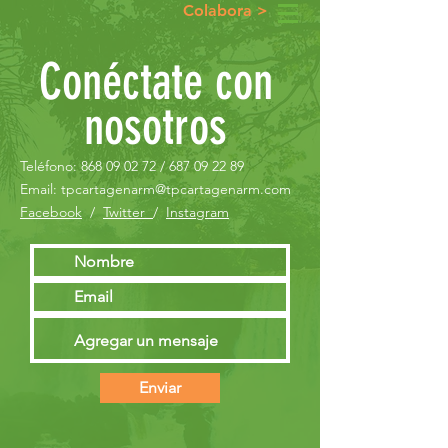
Colabora >
Conéctate con
nosotros
Teléfono:
868 09 02 72
/
687 09 22 89
Email:
tpcartagenarm@tpcartagenarm.com
Facebook
/
Twitter
/
Instagram
Enviar