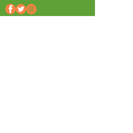
¡Subscríbete a nuestro boletín!
Subscríbete
CONTACTO >
Teléfono:
868 09 02 72
/
687 09 22
89
Email:
tpcartagenarm@tpcartagenarm.com
HORARIO
LUNES de 8:30h a 18:00 h