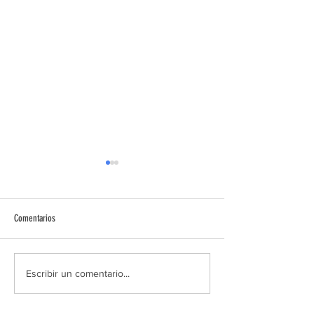
Comentarios
Diálogos de encuentro
PILDORA FORMATIVA D
Escribir un comentario...
VOLUNTARIADO