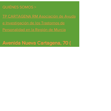
QUIÉNES SOMOS >
TP CARTAGENA RM Asociación de Ayuda
e Investigación de los Trastornos de
Personalidad en la Región de Murcia
Avenida Nueva Cartagena, 70 (
entrada por Calle Coral, bajo 5,
letra D), Urbanización
Mediterráneo, 30310 Cartagena
(Murcia) España