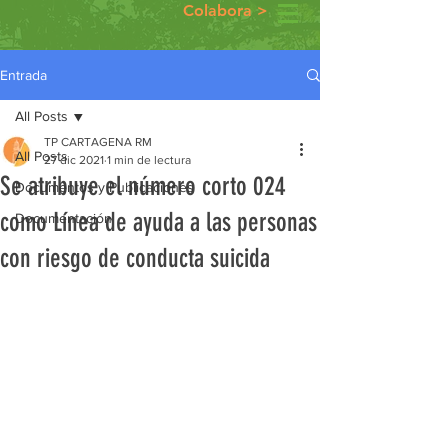
Colabora >
Entrada
All Posts
TP CARTAGENA RM
All Posts
27 dic 2021
1 min de lectura
Se atribuye el número corto 024
Documentos y Publicaciones
como Línea de ayuda a las personas
Documentación
con riesgo de conducta suicida