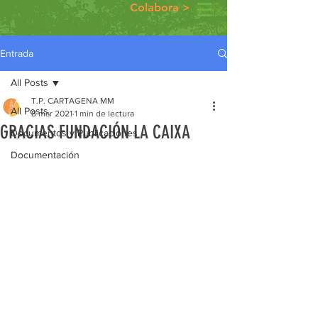
Colabora >
Entrada
All Posts
T.P. CARTAGENA MM
All Posts
8 mar 2021
1 min de lectura
GRACIAS FUNDACIÓN LA CAIXA
Documentos y Publicaciones
Documentación