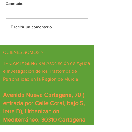
Comentarios
Diálogos de encuentro
PILDORA FORMATIVA D
Escribir un comentario...
VOLUNTARIADO
QUIÉNES SOMOS >
TP CARTAGENA RM Asociación de Ayuda
e Investigación de los Trastornos de
Personalidad en la Región de Murcia
Avenida Nueva Cartagena, 70 (
entrada por Calle Coral, bajo 5,
letra D), Urbanización
Mediterráneo, 30310 Cartagena
(Murcia) España