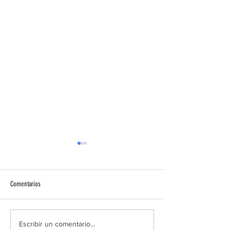
Comentarios
Diálogos de encuentro
PILDORA FORMATIVA D
Escribir un comentario...