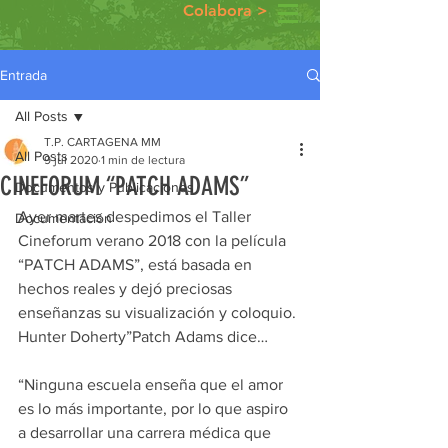
Colabora >
Entrada
All Posts
T.P. CARTAGENA MM
All Posts
9 jul 2020
1 min de lectura
CINEFORUM “PATCH ADAMS”
Documentos y Publicaciones
Ayer martes despedimos el Taller 
Documentación
Cineforum verano 2018 con la película 
“PATCH ADAMS”, está basada en 
hechos reales y dejó preciosas 
enseñanzas su visualización y coloquio.
Hunter Doherty”Patch Adams dice…
“Ninguna escuela enseña que el amor 
es lo más importante, por lo que aspiro 
a desarrollar una carrera médica que 