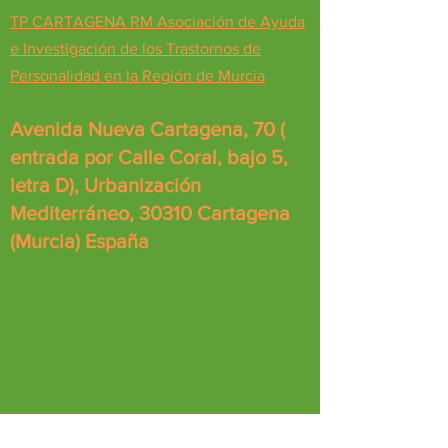
TP CARTAGENA RM Asociación de Ayuda
e Investigación de los Trastornos de
Personalidad en la Región de Murcia
Avenida Nueva Cartagena, 70 (
entrada por Calle Coral, bajo 5,
letra D), Urbanización
Mediterráneo, 30310 Cartagena
(Murcia) España