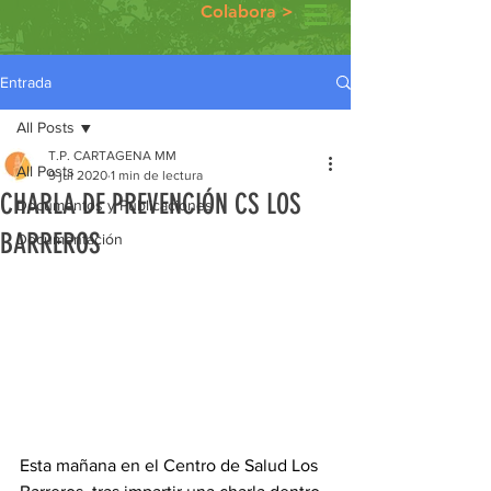
Colabora >
Entrada
All Posts
T.P. CARTAGENA MM
All Posts
9 jul 2020
1 min de lectura
CHARLA DE PREVENCIÓN CS LOS
Documentos y Publicaciones
BARREROS
Documentación
Esta mañana en el Centro de Salud Los 