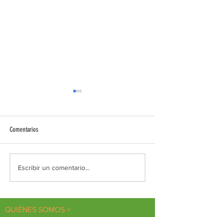
Comentarios
Diálogos de encuentro
PILDORA FORMATIVA D
Escribir un comentario...
VOLUNTARIADO
QUIÉNES SOMOS >