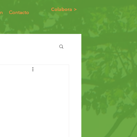
Colabora >
ón
Contacto