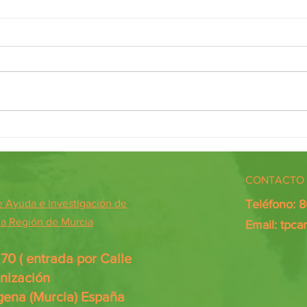
Diálogos de encuentro
PILDO
CONTACTO 
Ayuda e Investigación de
Teléfono: 
 la Región de Murcia
Email:
tpca
0 ( entrada por Calle
anización
gena (Murcia) España