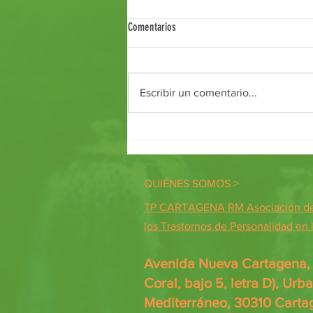
Comentarios
Taller Café y Debate
Escribir un comentario...
QUIÉNES SOMOS >
TP CARTAGENA RM Asociación de 
los Trastornos de Personalidad en
Avenida Nueva Cartagena, 7
Coral, bajo 5, letra D), Urb
Mediterráneo, 30310 Carta