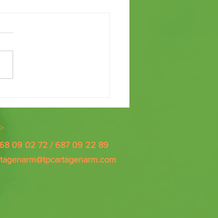
RA FORMATIVA DE VOLUNTARIADO
>
868 09 02 72 / 687 09 22 89
rtagenarm@tpcartagenarm.com