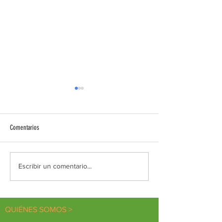
Comentarios
Diálogos de encuentro
PILDORA FORMATIVA D
Escribir un comentario...
VOLUNTARIADO
QUIÉNES SOMOS >