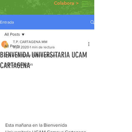
Colabora >
Entrada
All Posts
T.P. CARTAGENA MM
All Posts
9 jul 2020
1 min de lectura
BIENVENIDA UNIVERSITARIA UCAM
Documentos y Publicaciones
CARTAGENA
Documentación
Esta mañana en la Bienvenida 