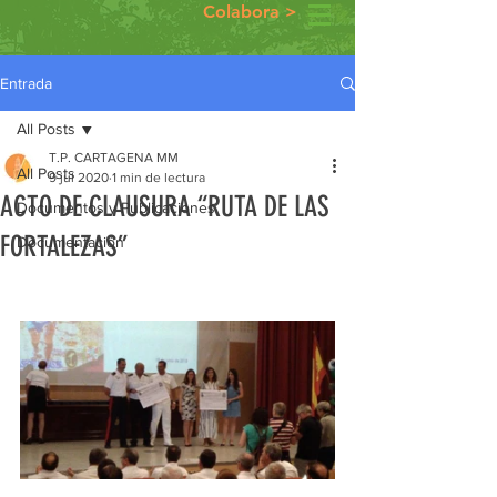
Colabora >
Entrada
All Posts
T.P. CARTAGENA MM
All Posts
9 jul 2020
1 min de lectura
ACTO DE CLAUSURA “RUTA DE LAS
Documentos y Publicaciones
FORTALEZAS”
Documentación