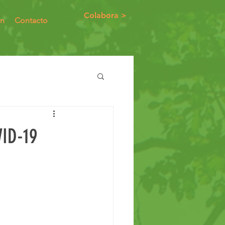
Colabora >
ón
Contacto
ID-19