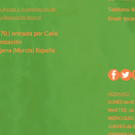
Ayuda e Investigación de
Teléfono: 
 la Región de Murcia
Email:
tpca
0 ( entrada por Calle
anización
gena (Murcia) España
HORARIO
LUNES de 8:
MARTES de 8
MIÉRCOLES d
JUEVES de 8
VIERNES de 