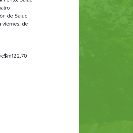
atro 
ión de Salud 
 viernes, de 
=c$m122,70