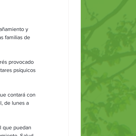
añamiento y 
s familias de 
trés provocado 
tares psíquicos 
que contará con 
, de lunes a 
al que puedan 
miento, Salud 