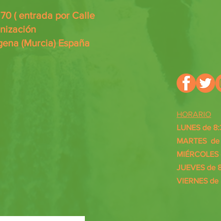
0 ( entrada por Calle
anización
gena (Murcia) España
HORARIO
LUNES de 8:
MARTES de 8
MIÉRCOLES d
JUEVES de 8
VIERNES de 