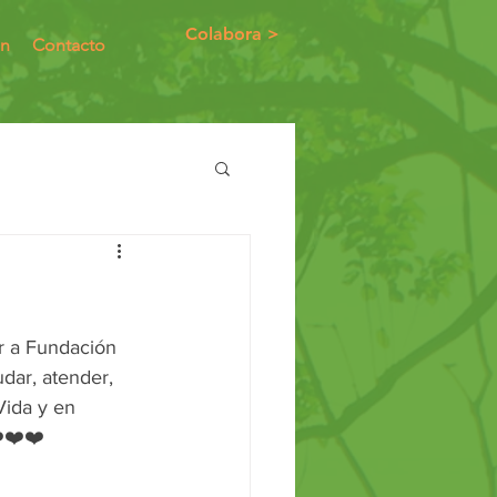
Colabora >
ón
Contacto
r a Fundación 
dar, atender, 
Vida y en 
️❤️❤️