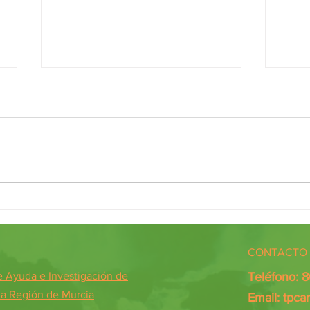
Diálogos de encuentro
PILDO
CONTACTO 
Ayuda e Investigación de
Teléfono: 
 la Región de Murcia
Email:
tpca