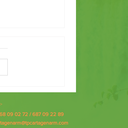
RA FORMATIVA DE VOLUNTARIADO
>
868 09 02 72 / 687 09 22 89
rtagenarm@tpcartagenarm.com