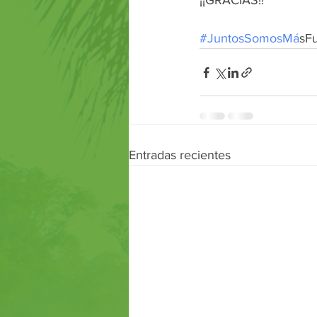
¡¡GRACIAS!!
#JuntosSomosMa
́sF
Entradas recientes