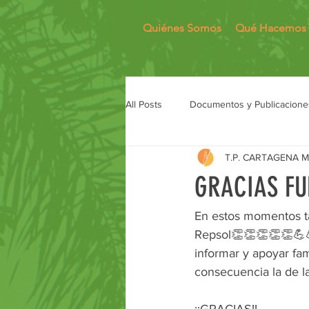
Quiénes Somos
Qué Hacemos
All Posts
Documentos y Publicacione
T.P. CARTAGENA 
GRACIAS FU
En estos momentos t
Repsol👏👏👏👏👏💪💪
informar y apoyar fam
consecuencia la de l